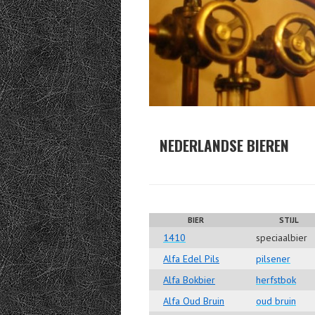
NEDERLANDSE BIEREN
BIER
STIJL
1410
speciaalbier
Alfa Edel Pils
pilsener
Alfa Bokbier
herfstbok
Alfa Oud Bruin
oud bruin