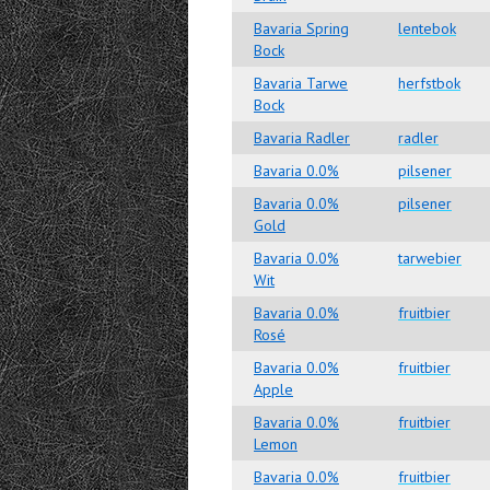
Bavaria Spring
lentebok
Bock
Bavaria Tarwe
herfstbok
Bock
Bavaria Radler
radler
Bavaria 0.0%
pilsener
Bavaria 0.0%
pilsener
Gold
Bavaria 0.0%
tarwebier
Wit
Bavaria 0.0%
fruitbier
Rosé
Bavaria 0.0%
fruitbier
Apple
Bavaria 0.0%
fruitbier
Lemon
Bavaria 0.0%
fruitbier