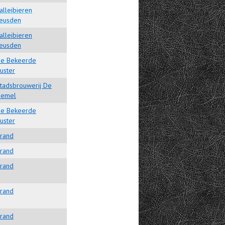
alleibieren
eusden
alleibieren
eusden
e Bekeerde
uster
tadsbrouwerij De
emel
e Bekeerde
uster
rand
rand
rand
rand
rand