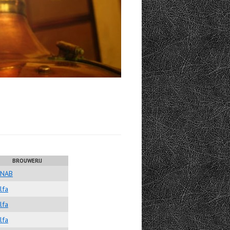
BROUWERIJ
SNAB
lfa
lfa
lfa