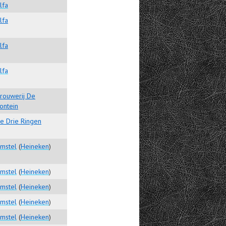
lfa
lfa
lfa
lfa
rouwerij De
ontein
e Drie Ringen
mstel
(
Heineken
)
mstel
(
Heineken
)
mstel
(
Heineken
)
mstel
(
Heineken
)
mstel
(
Heineken
)