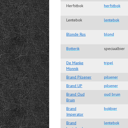
Herfstbok
herfstbok
Lentebok
lentebok
Blonde Ros
blond
Botterik
speciaalbier
De Manke
tripel
Monnik
Brand Pilsener
pilsener
Brand UP
pilsener
Brand Oud
oud bruin
Bruin
Brand
bokbier
Imperator
Brand
lentebok