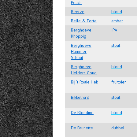
Peach
Beerze
blond
Belle & Forte
amber
Berghoeve
IPA
Khoppig
Berghoeve
stout
Hammer
Schout
Berghoeve
blond
Helders Goud
Bij ’t Roaie Hek
fruitbier
Bikkelha’d
stout
De Blondine
blond
De Brunette
dubbel