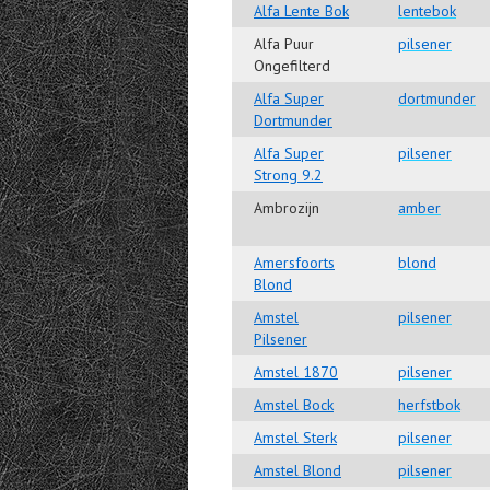
Alfa Lente Bok
lentebok
Alfa Puur
pilsener
Ongefilterd
Alfa Super
dortmunder
Dortmunder
Alfa Super
pilsener
Strong 9.2
Ambrozijn
amber
Amersfoorts
blond
Blond
Amstel
pilsener
Pilsener
Amstel 1870
pilsener
Amstel Bock
herfstbok
Amstel Sterk
pilsener
Amstel Blond
pilsener