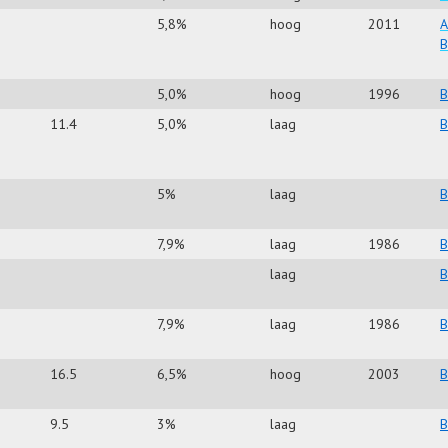
5,8%
hoog
2011
A
B
5,0%
hoog
1996
B
11.4
5,0%
laag
B
5%
laag
B
7,9%
laag
1986
B
laag
B
7,9%
laag
1986
B
16.5
6,5%
hoog
2003
B
9.5
3%
laag
B