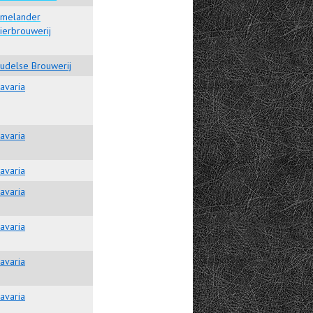
melander
ierbrouwerij
udelse Brouwerij
avaria
avaria
avaria
avaria
avaria
avaria
avaria