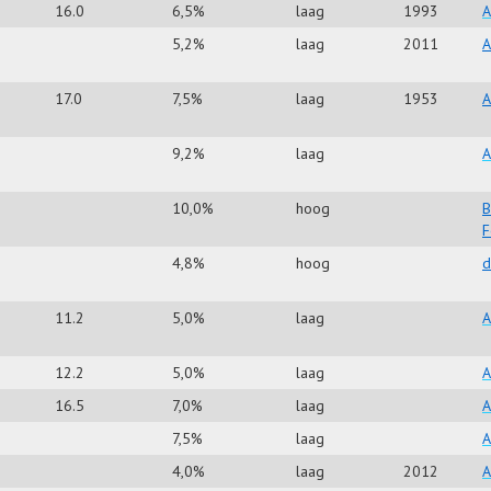
16.0
6,5%
laag
1993
A
5,2%
laag
2011
A
17.0
7,5%
laag
1953
A
9,2%
laag
A
10,0%
hoog
B
F
4,8%
hoog
d
11.2
5,0%
laag
A
12.2
5,0%
laag
A
16.5
7,0%
laag
A
7,5%
laag
A
4,0%
laag
2012
A