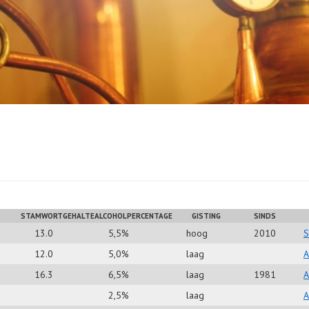
STAMWORTGEHALTE
ALCOHOLPERCENTAGE
GISTING
SINDS
13.0
5,5%
hoog
2010
12.0
5,0%
laag
A
16.3
6,5%
laag
1981
A
2,5%
laag
A