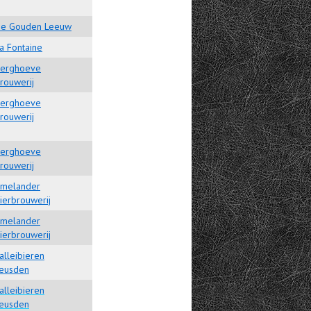
e Gouden Leeuw
a Fontaine
erghoeve
rouwerij
erghoeve
rouwerij
erghoeve
rouwerij
melander
ierbrouwerij
melander
ierbrouwerij
alleibieren
eusden
alleibieren
eusden