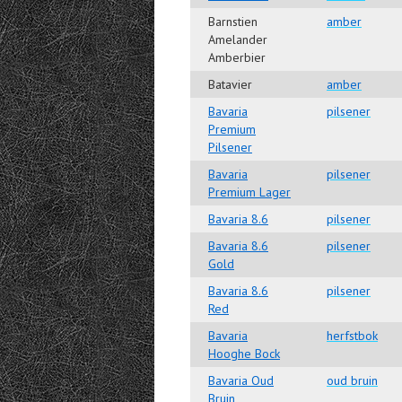
Barnstien
amber
Amelander
Amberbier
Batavier
amber
Bavaria
pilsener
Premium
Pilsener
Bavaria
pilsener
Premium Lager
Bavaria 8.6
pilsener
Bavaria 8.6
pilsener
Gold
Bavaria 8.6
pilsener
Red
Bavaria
herfstbok
Hooghe Bock
Bavaria Oud
oud bruin
Bruin