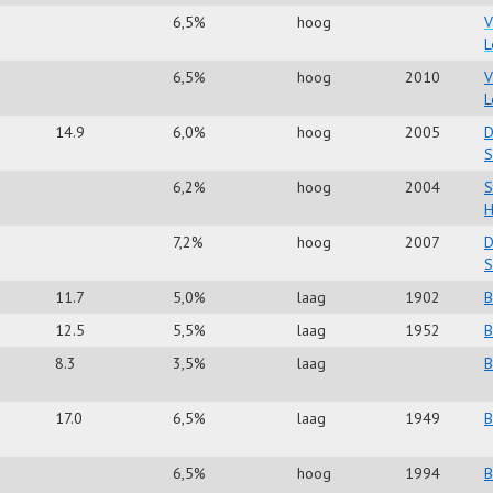
6,5%
hoog
V
L
6,5%
hoog
2010
V
L
14.9
6,0%
hoog
2005
D
S
6,2%
hoog
2004
S
H
7,2%
hoog
2007
D
S
11.7
5,0%
laag
1902
B
12.5
5,5%
laag
1952
B
8.3
3,5%
laag
B
17.0
6,5%
laag
1949
B
6,5%
hoog
1994
B