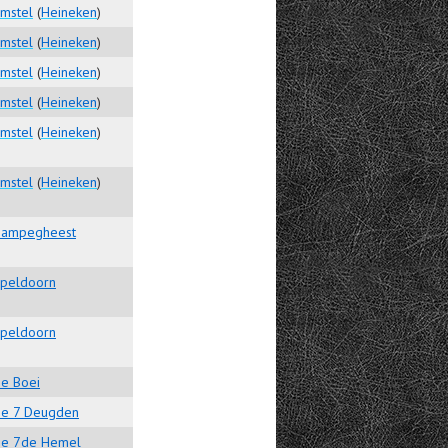
mstel
(
Heineken
)
mstel
(
Heineken
)
mstel
(
Heineken
)
mstel
(
Heineken
)
mstel
(
Heineken
)
mstel
(
Heineken
)
ampegheest
peldoorn
peldoorn
e Boei
e 7 Deugden
e 7de Hemel