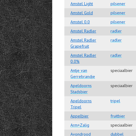
Amstel Light
pilsener
Amstel Gold
pilsener
Amstel 0.0
pilsener
Amstel Radler
radler
Amstel Radler
radler
Grapefruit
Amstel Radler
radler
0.0%
Antje van
speciaalbier
Gerrebrandje
Apeldoorns
speciaalbier
Stadsbier
Apeldoorns
tripel
Tripel
Appelbier
fruitbier
Arm+Zalig
speciaalbier
Avondrood
dubbel