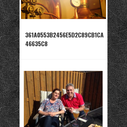
361A0553B2456E5D2C89CB1CA
46635C8